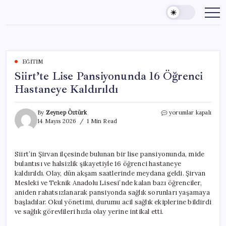
Skip
to
content
EĞITIM
Siirt’te Lise Pansiyonunda 16 Öğrenci
Hastaneye Kaldırıldı
Siirt’te
By
Zeynep Öztürk
yorumlar kapalı
Lise
14 Mayıs 2026
1 Min Read
Pansiyonunda
16
Öğrenci
Siirt’in Şirvan ilçesinde bulunan bir lise pansiyonunda, mide
Hastaneye
bulantısı ve halsizlik şikayetiyle 16 öğrenci hastaneye
Kaldırıldı
için
kaldırıldı. Olay, dün akşam saatlerinde meydana geldi. Şirvan
Mesleki ve Teknik Anadolu Lisesi’nde kalan bazı öğrenciler,
aniden rahatsızlanarak pansiyonda sağlık sorunları yaşamaya
başladılar. Okul yönetimi, durumu acil sağlık ekiplerine bildirdi
ve sağlık görevlileri hızla olay yerine intikal etti.