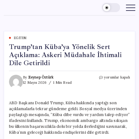
Skip
to
content
EĞITIM
Trump’tan Küba’ya Yönelik Sert
Açıklama: Askeri Müdahale İhtimali
Dile Getirildi
Trump’tan
By
Zeynep Öztürk
yorumlar kapalı
Küba’ya
12 Mayıs 2026
1 Min Read
Yönelik
Sert
Açıklama:
ABD Başkanı Donald Trump, Küba hakkında yaptığı son
Askeri
açıklamalarla tekrar gündeme geldi. Sosyal medya üzerinden
Müdahale
İhtimali
paylaştığı mesajında, “Küba dibe vurdu ve yardım talep ediyor”
Dile
ifadesini kullandı. Trump, ekonomik ambargo altında sıkışan
Getirildi
bu ülkenin başarısızlıkla dolu bir yolda ilerlediğini savunarak,
için
Küba’nın geleceği hakkında endişelerini dile getirdi.