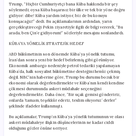
Trump, “Hiçbir Cumhuriyetçi bana Küba hakkında bir şey
söylemedi; oysa Küba başarısız bir ülke ve tek bir yöne doğru
gidiyor: dibe! Küba yardım istiyor, biz de bu konuyu
konuşacağız!” dedi. Bu açıklamalarının ardından, yarın
gerçekleştireceği Pekin ziyaretiyle ilgili de bilgi vererek, “Bu
arada, ben Çin’e gidiyorum!” sözleriyle mesajını sonlandırdı.
KÜBA’YA YÖNELİK STRATEJİK HEDEF
ABD hükümetinin son dönemde Küba’ya yönelik tutumu,
İran’dan sonra yeni bir hedef belirlemiş gibi görünüyor.
Ekonomik ambargo nedeniyle petrol tedariki yapılamayan
Küba’da, halk sosyalist hükümetine desteğini henüz çekmiş
değil. NBC’nin haberine göre, Trump bu durumu bozuk bir
ekonomi olarak değerlendirmekte ve Küba’nın kendi kendine
çökmesi durumunda askeri müdahale seçeneğini
değerlendirmekte. Daha önce, “Bir uçak gemisi göndeririz,
onlarda ‘tamam, teşekkür ederiz, teslim oluyoruz’ derler”
şeklinde ifadeler kullanmıştı.
Bu açıklamalar, Trump’ın Küba’ya yönelik tutumunun ve olası
askeri müdahaleye ilişkin düşüncelerinin ne kadar ciddi
olduğunu gözler önüne seriyor.