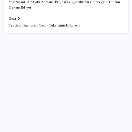
Saat&Saat’in “Akıllı Zaman” Projesi ile Çocukların Geleceğine Yatırım
Devam Ediyor
Next
Taksisini Kurtaran Cesur Taksicinin Hikayesi
SON YAZILAR
Kademeli – erken emeklilik kimleri kapsıyor?
Kademeli emeklilik Meclis’e geldi mi?
9 milyon abonenin faturası kasım ayında ikiye
katlanacak